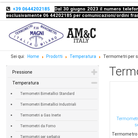
+39 0644202185
Dal 30 giugno 2023 il numero telefon
esclusivamente 06 44202185 per comunicazioni/ordini
fra
Sei qui:
Home
Prodotti
Temperatura
Termometri per s
Termo
Pressione
Temperatura
Termometri Bimetallici Standard
Termometri Bimetallici Industriali
Termometri a Gas Inerte
Termometro
s
Termometri da Forno
Termometro d
Termometri per serbatoi