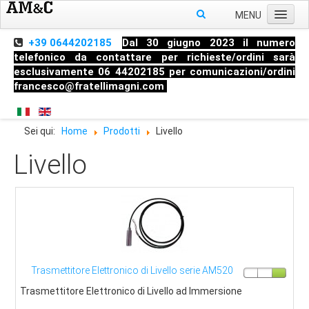
MENU
Home
+39 0644202185
Dal 30 giugno 2023 il numero
telefonico da contattare per richieste/ordini sarà
Chi siamo
esclusivamente 06 44202185 per comunicazioni/ordini
francesco@fratellimagni.com
Prodotti
Pressione
Sei qui:
Home
Prodotti
Livello
Temperatura
Livello
Livello
Strumenti di misura
Raccorderia industriale
Blog
Manometri
Trasmettitore Elettronico di Livello serie AM520
Termometri
Trasmettitore Elettronico di Livello ad Immersione
Trasmettitori di Pressione