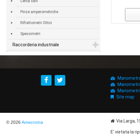
Cerca cavi
Pinze amperometriche
Rifrattometri Ottici
Spessimetri
Raccorderia industriale
Manometr
Manometri d
Manometri i
Site map
Via Larga, 
© 2026
Amecroma
E' vietata la r