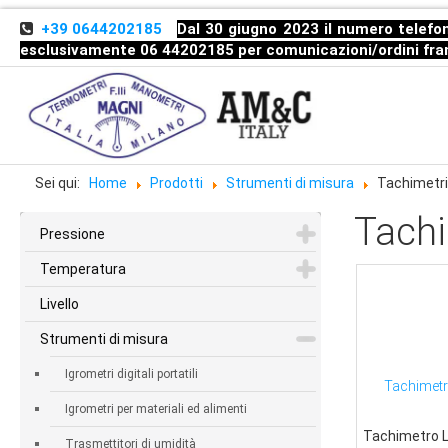
+39 0644202185
Dal 30 giugno 2023 il numero telefon
esclusivamente 06 44202185 per comunicazioni/ordini
fra
Sei qui:
Home
Prodotti
Strumenti di misura
Tachimetri
Tachi
Pressione
Temperatura
Livello
Strumenti di misura
Igrometri digitali portatili
Tachimetro
Igrometri per materiali ed alimenti
Tachimetro L
Trasmettitori di umidità