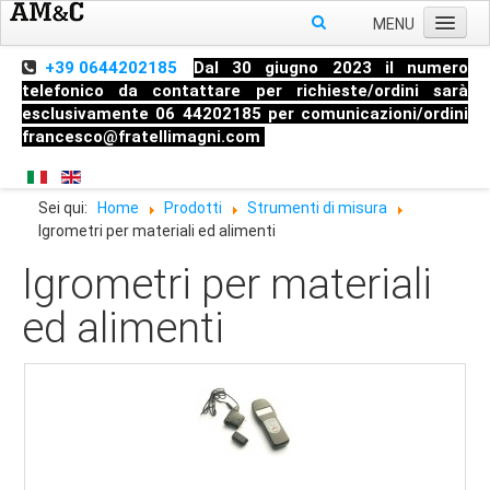
MENU
Home
+39 0644202185
Dal 30 giugno 2023 il numero
telefonico da contattare per richieste/ordini sarà
Chi siamo
esclusivamente 06 44202185 per comunicazioni/ordini
francesco@fratellimagni.com
Prodotti
Pressione
Sei qui:
Home
Prodotti
Strumenti di misura
Temperatura
Igrometri per materiali ed alimenti
Livello
Igrometri per materiali
Strumenti di misura
ed alimenti
Raccorderia industriale
Blog
Manometri
Termometri
Trasmettitori di Pressione