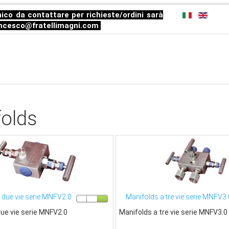
ico da contattare per richieste/ordini sarà
ncesco@fratellimagni.com
olds
 due vie serie MNFV2.0
Manifolds a tre vie serie MNFV3.
due vie serie MNFV2.0
Manifolds a tre vie serie MNFV3.0