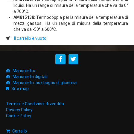
liquidi. Ha un range di misura della temperatura che va da 0°
a 700°C.
AM815138:
Termocoppia per la misura della temperatura di
mezzi gassosi. Ha un range di misura della temperatura
che va da -50° a 600°C.
Il carrello è vuoto
Manometro
Manometri digitali
Manometri inox bagno di glicerina
Site map
Termini e Condizioni di vendita
Privacy Policy
Cookie Policy
Carrello