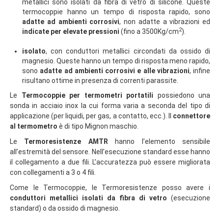
metallici sono isolati da fibra di vetro di silicone. Queste
termocoppie hanno un tempo di risposta rapido, sono
adatte ad ambienti corrosivi
, non adatte a vibrazioni ed
2
indicate per elevate pressioni
(fino a 3500Kg/cm
).
isolato
, con conduttori metallici circondati da ossido di
magnesio. Queste hanno un tempo di risposta meno rapido,
sono
adatte ad ambienti corrosivi e alle vibrazioni
, infine
risultano ottime in presenza di correnti parassite.
Le
Termocoppie per termometri portatili
possiedono una
sonda in acciaio inox la cui forma varia a seconda del tipo di
applicazione (per liquidi, per gas, a contatto, ecc.). Il
connettore
al termometro
è di tipo Mignon maschio.
Le
Termoresistenze AMTR
hanno l’elemento sensibile
all’estremità del sensore. Nell’esecuzione standard esse hanno
il collegamento a due fili. L’accuratezza può essere migliorata
con collegamenti a 3 o 4 fili.
Come le Termocoppie, le Termoresistenze posso avere i
conduttori metallici isolati da fibra di vetro
(esecuzione
standard) o da ossido di magnesio.