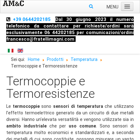
MENU
Home
+39 0644202185
Dal 30 giugno 2023 il numero
telefonico da contattare per richieste/ordini sarà
Chi siamo
esclusivamente 06 44202185 per comunicazioni/ordini
francesco@fratellimagni.com
Prodotti
Pressione
Sei qui:
Home
Prodotti
Temperatura
Temperatura
Termocoppie e Termoresistenze
Livello
Termocoppie e
Strumenti di misura
Termoresistenze
Raccorderia industriale
Blog
Le
termocoppie
sono
sensori di temperatura
che utilizzano
l’effetto termoelettrico generato da un circuito di due metalli
Manometri
diversi. Hanno un'elevata versatilità e vengono utilizzate sia in
ambito
industriale
che per
uso comune
. Sono sensori di
Termometri
temperatura molto economici e standardizzati e, a seconda
Trasmettitori di Pressione
dei metalli di cui sono costituite, possono misurare un vasto